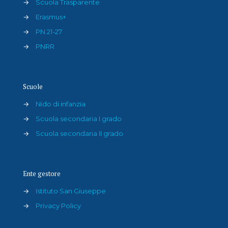
→
Scuola Trasparente
→
Erasmus+
→
PN 21-27
→
PNRR
Scuole
→
Nido di infanzia
→
Scuola secondaria I grado
→
Scuola secondaria II grado
Ente gestore
→
Istituto San Giuseppe
→
Privacy Policy