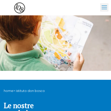
home> istituto don bosco
Le nostre