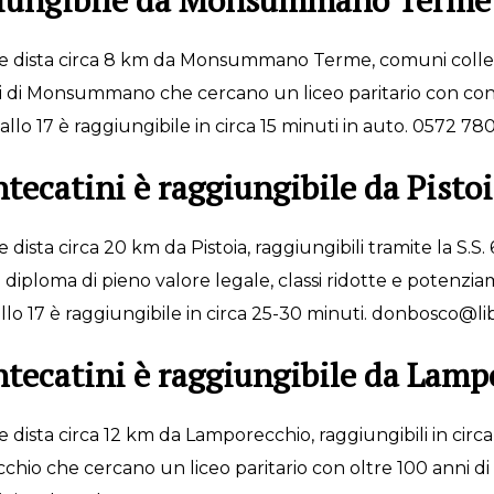
ggiungibile da Monsummano Terme
me dista circa 8 km da Monsummano Terme, comuni collega
enti di Monsummano che cercano un liceo paritario con co
lo 17 è raggiungibile in circa 15 minuti in auto. 0572 780
tecatini è raggiungibile da Pisto
ista circa 20 km da Pistoia, raggiungibili tramite la S.S. 6
 diploma di pieno valore legale, classi ridotte e potenzia
llo 17 è raggiungibile in circa 25-30 minuti. donbosco@lib
ntecatini è raggiungibile da Lamp
dista circa 12 km da Lamporecchio, raggiungibili in circa 
cchio che cercano un liceo paritario con oltre 100 anni di