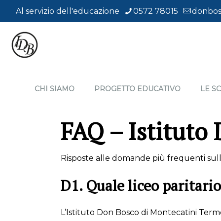
Al servizio dell'educazione
0572 78015
donbos
CHI SIAMO
PROGETTO EDUCATIVO
LE S
FAQ – Istituto
Risposte alle domande più frequenti sull’
D1. Quale liceo paritari
L’Istituto Don Bosco di Montecatini Terme 