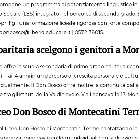
 propone un programma di potenziamento linguistico in
 Sociale (LES) integrato nel percorso di secondo grado. È 
pri figli una formazione liceale rigorosa con forte compon
i: donbosco@liberidieducare.it | 0572 78015.
paritaria scelgono i genitori a M
 offre la scuola secondaria di primo grado paritaria rico
1 ai 14 anni in un percorso di crescita personale e cultur
dualmente. Il Don Bosco offre inoltre la continuità dalla 
ra gli istituti della Valdinievole. Via Leoncavallo 17, Mo
iceo Don Bosco di Montecatini Te
gli al Liceo Don Bosco di Montecatini Terme contattando la
ganizza open day e colloqui individuali con la direzione e