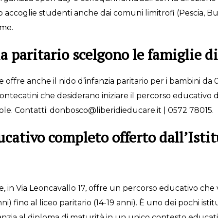
tuto accoglie studenti anche dai comuni limitrofi (Pesci
rme.
a paritario scelgono le famiglie 
ffre anche il nido d’infanzia paritario per i bambini da 0 a
ontecatini che desiderano iniziare il percorso educativo dei
ievole. Contatti: donbosco@liberidieducare.it | 0572 78015.
ducativo completo offerto dall’Isti
 in Via Leoncavallo 17, offre un percorso educativo che va
) fino al liceo paritario (14-19 anni). È uno dei pochi istit
fanzia al diploma di maturità in un unico contesto educa