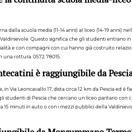
na dalla scuola media (11-14 anni) al liceo (14-19 anni) nell
 Valdinievole. Questo significa che gli studenti entrano 
lità e con compagni con cui hanno già costruito relazioni
n una rottura. 0572 78015.
tecatini è raggiungibile da Pesci
 in Via Leoncavallo 17, dista circa 12 km da Pescia ed è f
li studenti di Pescia che cercano un liceo paritario con c
rca 15 minuti in auto o con i mezzi pubblici della Valdinievo