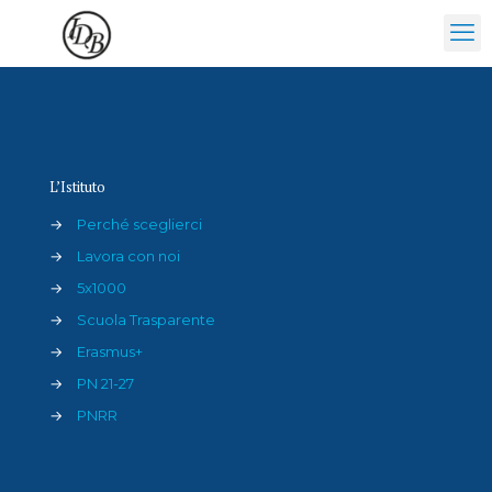
Attività
L’Istituto
→
Perché sceglierci
→
Lavora con noi
→
5x1000
→
Scuola Trasparente
→
Erasmus+
→
PN 21-27
→
PNRR