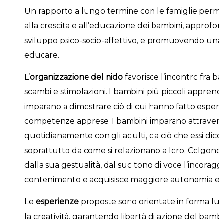
Un rapporto a lungo termine con le famiglie perme
alla crescita e all’educazione dei bambini, appro
sviluppo psico-socio-affettivo, e promuovendo una r
educare.
L’
organizzazione del nido
favorisce l’incontro fra 
scambi e stimolazioni. I bambini più piccoli appren
imparano a dimostrare ciò di cui hanno fatto espe
competenze apprese. I bambini imparano attravers
quotidianamente con gli adulti, da ciò che essi di
soprattutto da come si relazionano a loro. Colgon
dalla sua gestualità, dal suo tono di voce l’incoraggi
contenimento e acquisisce maggiore autonomia 
Le
esperienze
proposte sono orientate in forma lud
la creatività. garantendo libertà di azione del bamb