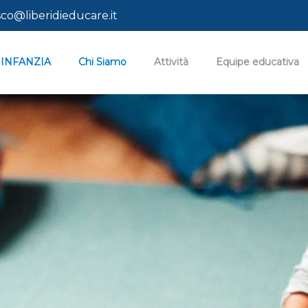
co@liberidieducare.it
 INFANZIA
Chi Siamo
Attività
Equipe educativa