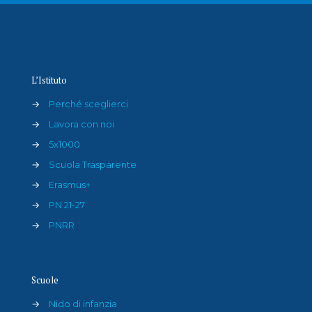
L’Istituto
→
Perché sceglierci
→
Lavora con noi
→
5x1000
→
Scuola Trasparente
→
Erasmus+
→
PN 21-27
→
PNRR
Scuole
→
Nido di infanzia