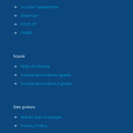
→
Scuola Trasparente
→
Erasmus+
→
PN 21-27
→
PNRR
Scuole
→
Nido di infanzia
→
Scuola secondaria I grado
→
Scuola secondaria II grado
Ente gestore
→
Istituto San Giuseppe
→
Privacy Policy