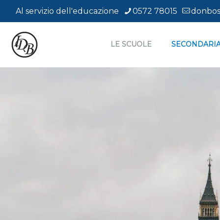
Soggiorni studio all’
Al servizio dell'educazione
0572 78015
donbos
LE SCUOLE
SECONDARIA