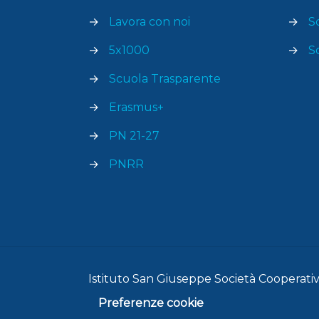
→
Lavora con noi
→
S
→
5x1000
→
S
→
Scuola Trasparente
→
Erasmus+
→
PN 21-27
→
PNRR
Istituto San Giuseppe Società Cooperativa
Preferenze cookie