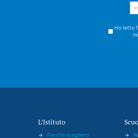
Ho letto l
mi
L’Istituto
Scuo
→
Perché sceglierci
→
Ni