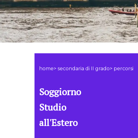
home> secondaria di II grado> percorsi
Soggiorno
Studio
all'Estero