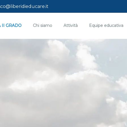
estero
co@liberidieducare.it
 II GRADO
Chi siamo
Attività
Equipe educativa