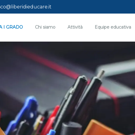
siero computazionale
co@liberidieducare.it
A I GRADO
Chi siamo
Attività
Equipe educativa