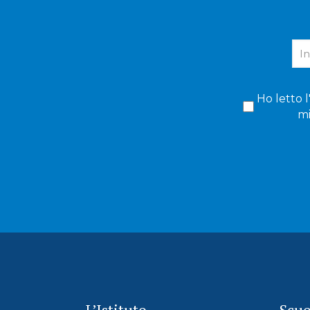
Ho letto l
mi
L’Istituto
Scuo