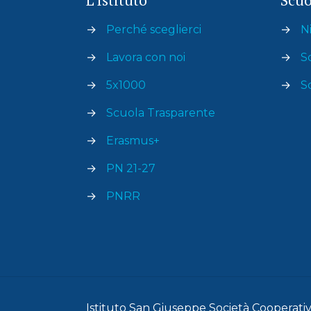
→
Perché sceglierci
→
Ni
→
Lavora con noi
→
S
→
5x1000
→
S
→
Scuola Trasparente
→
Erasmus+
→
PN 21-27
→
PNRR
Istituto San Giuseppe Società Cooperativa