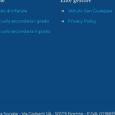
do di infanzia
→
Istituto San Giuseppe
cuola secondaria I grado
→
Privacy Policy
cuola secondaria II grado
 Sociale - Via Gioberti 1/A - 50129 Firenze - P.IVA: 02188